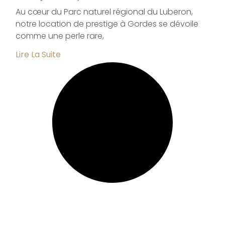
Au cœur du Parc naturel régional du Luberon,
notre location de prestige à Gordes se dévoile
comme une perle rare,
Lire La Suite